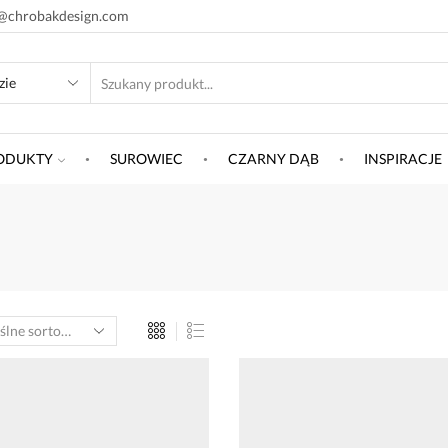
@chrobakdesign.com
SEARCH
INPUT
ODUKTY
SUROWIEC
CZARNY DĄB
INSPIRACJE