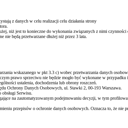
tają z danych w celu realizacji celu działania strony
tora.
użej, niż jest to konieczne do wykonania związanych z nimi czynności
nie będą przetwarzane dłużej niż przez 3 lata.
twarzania wskazanego w pkt 3.3 c) wobec przetwarzania danych osobo
zy czym prawo sprzeciwu nie będzie mogło być wykonane w przypadku 
gólności ustalenia, dochodzenia lub obrony roszczeń.
Urzędu Ochrony Danych Osobowych, ul. Stawki 2, 00-193 Warszawa.
 obsługi Serwisu.
ające na zautomatyzowanym podejmowaniu decyzji, w tym profilowan
ieniu przepisów o ochronie danych osobowych. Oznacza to, że nie prz