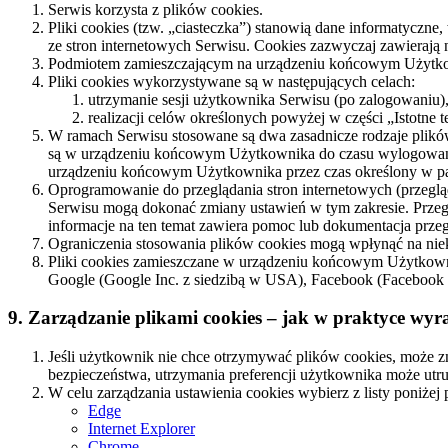
Serwis korzysta z plików cookies.
Pliki cookies (tzw. „ciasteczka”) stanowią dane informatyczn
ze stron internetowych Serwisu. Cookies zazwyczaj zawierają
Podmiotem zamieszczającym na urządzeniu końcowym Użytkowni
Pliki cookies wykorzystywane są w następujących celach:
utrzymanie sesji użytkownika Serwisu (po zalogowaniu),
realizacji celów określonych powyżej w części „Istotne 
W ramach Serwisu stosowane są dwa zasadnicze rodzaje plików 
są w urządzeniu końcowym Użytkownika do czasu wylogowania, 
urządzeniu końcowym Użytkownika przez czas określony w par
Oprogramowanie do przeglądania stron internetowych (przeg
Serwisu mogą dokonać zmiany ustawień w tym zakresie. Przeg
informacje na ten temat zawiera pomoc lub dokumentacja przegl
Ograniczenia stosowania plików cookies mogą wpłynąć na niek
Pliki cookies zamieszczane w urządzeniu końcowym Użytkowni
Google (Google Inc. z siedzibą w USA), Facebook (Facebook In
9. Zarządzanie plikami cookies – jak w praktyce wyra
Jeśli użytkownik nie chce otrzymywać plików cookies, może zm
bezpieczeństwa, utrzymania preferencji użytkownika może utr
W celu zarządzania ustawienia cookies wybierz z listy poniżej 
Edge
Internet Explorer
Chrome