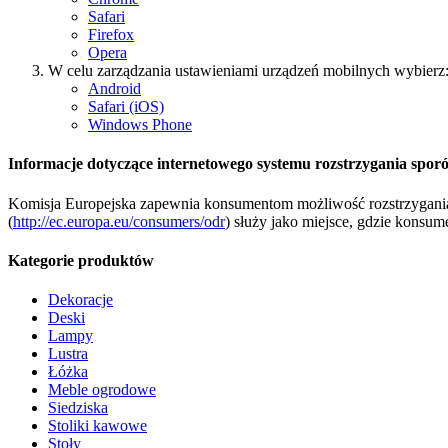
Safari
Firefox
Opera
W celu zarządzania ustawieniami urządzeń mobilnych wybierz
Android
Safari (iOS)
Windows Phone
Informacje dotyczące internetowego systemu rozstrzygania sporó
Komisja Europejska zapewnia konsumentom możliwość rozstrzygania s
(
http://ec.europa.eu/consumers/odr
) służy jako miejsce, gdzie kons
Kategorie produktów
Dekoracje
Deski
Lampy
Lustra
Łóżka
Meble ogrodowe
Siedziska
Stoliki kawowe
Stoły