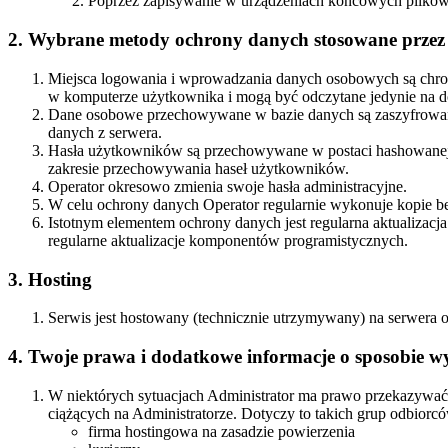
Poprzez zapisywanie w urządzeniach końcowych plików c
2. Wybrane metody ochrony danych stosowane przez
Miejsca logowania i wprowadzania danych osobowych są chroni
w komputerze użytkownika i mogą być odczytane jedynie na 
Dane osobowe przechowywane w bazie danych są zaszyfrowane 
danych z serwera.
Hasła użytkowników są przechowywane w postaci hashowanej. F
zakresie przechowywania haseł użytkowników.
Operator okresowo zmienia swoje hasła administracyjne.
W celu ochrony danych Operator regularnie wykonuje kopie b
Istotnym elementem ochrony danych jest regularna aktualiza
regularne aktualizacje komponentów programistycznych.
3. Hosting
Serwis jest hostowany (technicznie utrzymywany) na serwera o
4. Twoje prawa i dodatkowe informacje o sposobie w
W niektórych sytuacjach Administrator ma prawo przekazywać
ciążących na Administratorze. Dotyczy to takich grup odbiorc
firma hostingowa na zasadzie powierzenia