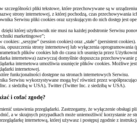
e, w szczególności pliki tekstowe, które przechowywane są w urządze
 nazwę strony internetowej, z której pochodzą, czas przechowywania 
ka Serwisu pliki cookies oraz uzyskującym do nich dostęp jest oper
 dzięki której użytkownik nie musi na każdej podstronie Serwisu pono
techniki marketingowe”;
cookies: „sesyjne” (session cookies) oraz „stałe” (persistent cookie
opuszczenia strony internetowej lub wyłączenia oprogramowania (prz
ametrach plików cookies lub do czasu ich usunięcia przez Użytkowni
lądarka internetowa) zazwyczaj domyślnie dopuszcza przechowywani
lądarka internetowa umożliwia usunięcie plików cookies. Możliwe jes
ądarki internetowej.
tóre funkcjonalności dostępne na stronach internetowych Serwisu.
ka Serwisu wykorzystywane mogą być również przez współpracujące z
c. z siedzibą w USA), Twitter (Twitter Inc. z siedzibą w USA).
żać i cofać zgodę?
ienić ustawienia przeglądarki. Zastrzegamy, że wyłączenie obsługi pl
udnić, a w skrajnych przypadkach może uniemożliwić korzystanie ze s
przeglądarkę internetową, której używasz i postępuj zgodnie z instrukcj