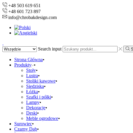
+48 503 619 651
+48 601 723 897
info@chrobakdesign.com
Search input
S
Strona Główna
Produkty
Stoły
Lustra
Stoliki kawowe
Siedziska
Łóżka
Szafki i półki
Lampy
Dekoracje
Deski
Meble ogrodowe
Surowiec
Czarny Dąb