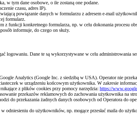
ka, w tym dane osobowe, o ile zostaną one podane.
czenie czasu, adres IP).
twiającą powiązanie danych w formularzu z adresem e-mail użytkowni
ej formularz.
z funkcji konkretnego formularza, np. w celu dokonania procesu obsł
sposób informuje, do czego on służy.
ać logowaniu. Dane te są wykorzystywane w celu administrowania se
z Google Analytics (Google Inc. z siedzibą w USA). Operator nie przek
ciasteczek w urządzeniu końcowym użytkownika. W zakresie informac
nikające z plików cookies przy pomocy narzędzia:
https://www.google
opasowanie przekazów reklamowych do zachowania użytkownika na stro
chodzi do przekazania żadnych danych osobowych od Operatora do oper
u w odniesieniu do użytkowników, np. mogące przesłać maila do użytk