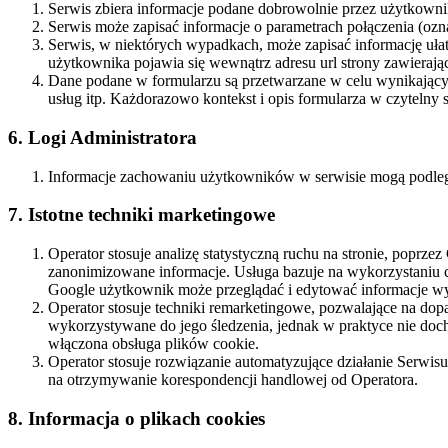
Serwis zbiera informacje podane dobrowolnie przez użytkowni
Serwis może zapisać informacje o parametrach połączenia (ozna
Serwis, w niektórych wypadkach, może zapisać informację uła
użytkownika pojawia się wewnątrz adresu url strony zawierając
Dane podane w formularzu są przetwarzane w celu wynikającym 
usług itp. Każdorazowo kontekst i opis formularza w czytelny 
6. Logi Administratora
Informacje zachowaniu użytkowników w serwisie mogą podleg
7. Istotne techniki marketingowe
Operator stosuje analizę statystyczną ruchu na stronie, poprze
zanonimizowane informacje. Usługa bazuje na wykorzystaniu 
Google użytkownik może przeglądać i edytować informacje wy
Operator stosuje techniki remarketingowe, pozwalające na d
wykorzystywane do jego śledzenia, jednak w praktyce nie do
włączona obsługa plików cookie.
Operator stosuje rozwiązanie automatyzujące działanie Serwis
na otrzymywanie korespondencji handlowej od Operatora.
8. Informacja o plikach cookies