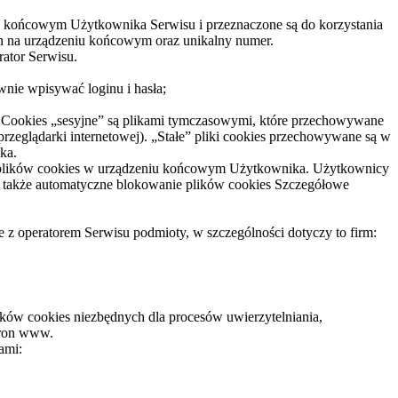
niu końcowym Użytkownika Serwisu i przeznaczone są do korzystania
ich na urządzeniu końcowym oraz unikalny numer.
ator Serwisu.
wnie wpisywać loginu i hasła;
s). Cookies „sesyjne” są plikami tymczasowymi, które przechowywane
eglądarki internetowej). „Stałe” pliki cookies przechowywane są w
ka.
e plików cookies w urządzeniu końcowym Użytkownika. Użytkownicy
t także automatyczne blokowanie plików cookies Szczegółowe
 operatorem Serwisu podmioty, w szczególności dotyczy to firm:
ików cookies niezbędnych dla procesów uwierzytelniania,
tron www.
ami: