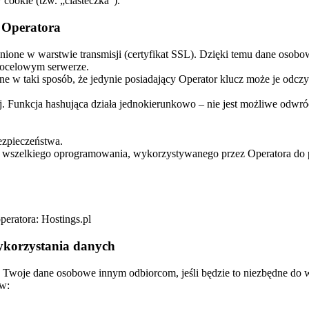
ookie (tzw. „ciasteczka”).
 Operatora
one w warstwie transmisji (certyfikat SSL). Dzięki temu dane osobow
docelowym serwerze.
w taki sposób, że jedynie posiadający Operator klucz może je odczy
unkcja hashująca działa jednokierunkowo – nie jest możliwe odwróce
ezpieczeństwa.
cja wszelkiego oprogramowania, wykorzystywanego przez Operatora do
peratora: Hostings.pl
ykorzystania danych
 Twoje dane osobowe innym odbiorcom, jeśli będzie to niezbędne do
ów: