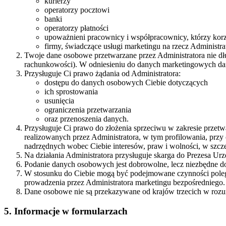
kurierzy
operatorzy pocztowi
banki
operatorzy płatności
upoważnieni pracownicy i współpracownicy, którzy korzys
firmy, świadczące usługi marketingu na rzecz Administra
Twoje dane osobowe przetwarzane przez Administratora nie dł
rachunkowości). W odniesieniu do danych marketingowych dane 
Przysługuje Ci prawo żądania od Administratora:
dostępu do danych osobowych Ciebie dotyczących
ich sprostowania
usunięcia
ograniczenia przetwarzania
oraz przenoszenia danych.
Przysługuje Ci prawo do złożenia sprzeciwu w zakresie prze
realizowanych przez Administratora, w tym profilowania, pr
nadrzędnych wobec Ciebie interesów, praw i wolności, w szcze
Na działania Administratora przysługuje skarga do Prezesa 
Podanie danych osobowych jest dobrowolne, lecz niezbędne do
W stosunku do Ciebie mogą być podejmowane czynności poleg
prowadzenia przez Administratora marketingu bezpośredniego.
Dane osobowe nie są przekazywane od krajów trzecich w rozum
5. Informacje w formularzach