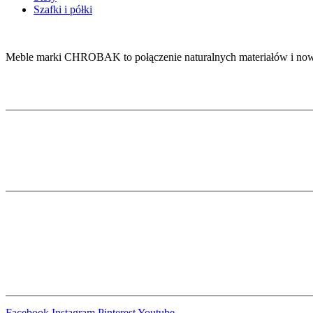
Szafki i półki
Meble marki CHROBAK to połączenie naturalnych materiałów i now
Informacje
Polityka prywatności
Kontakt
Zobacz także
Kamienie Naturalne
Spieki Kwarcowe
Projektowanie wnętrz
Pozostań w kontakcie
Facebook
Instagram
Pinterest
Youtube