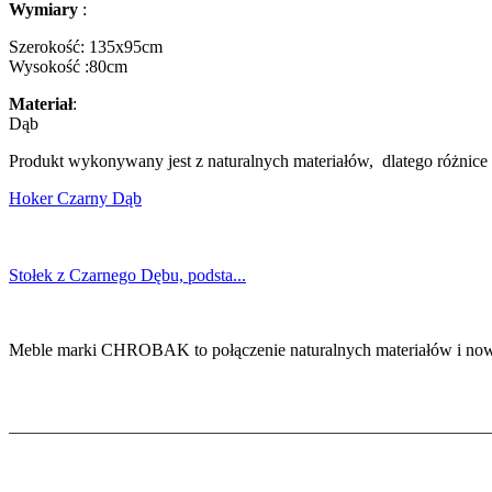
Wymiary
:
Szerokość: 135x95cm
Wysokość :80cm
Materiał
:
Dąb
Produkt wykonywany jest z naturalnych materiałów, dlatego różnice
Hoker Czarny Dąb
Stołek z Czarnego Dębu, podsta...
Meble marki CHROBAK to połączenie naturalnych materiałów i now
Informacje
Polityka prywatności