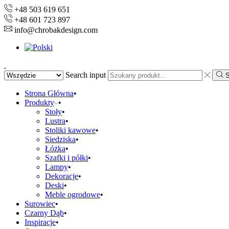
+48 503 619 651
+48 601 723 897
info@chrobakdesign.com
Search input
S
Strona Główna
Produkty
Stoły
Lustra
Stoliki kawowe
Siedziska
Łóżka
Szafki i półki
Lampy
Dekoracje
Deski
Meble ogrodowe
Surowiec
Czarny Dąb
Inspiracje