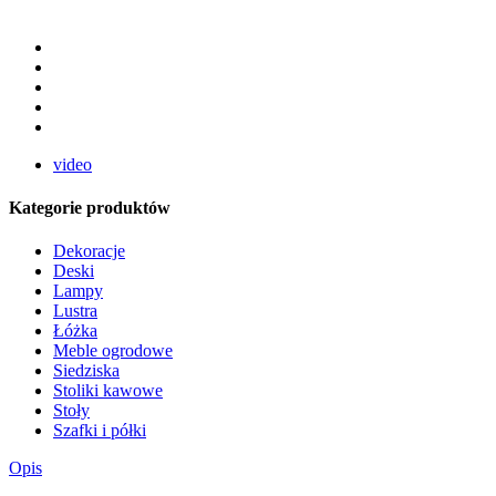
video
Kategorie produktów
Dekoracje
Deski
Lampy
Lustra
Łóżka
Meble ogrodowe
Siedziska
Stoliki kawowe
Stoły
Szafki i półki
Opis